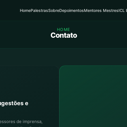
Home
Palestras
Sobre
Depoimentos
Mentores Mestres
ICL 
HOME
Contato
ugestões e
ssessores de imprensa,